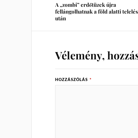
A „zombi” erdőtüzek újra
fellángolhatnak a föld alatti telelé
után
Vélemény, hozzá
HOZZÁSZÓLÁS
*