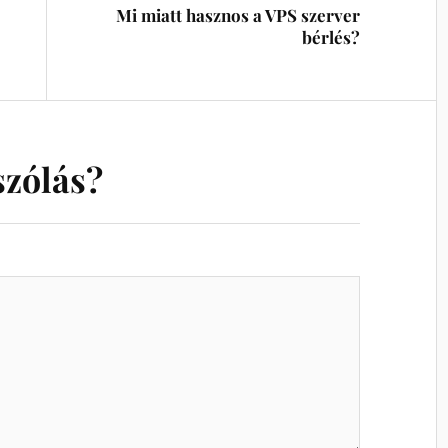
Mi miatt hasznos a VPS szerver
s
bérlés?
szólás?