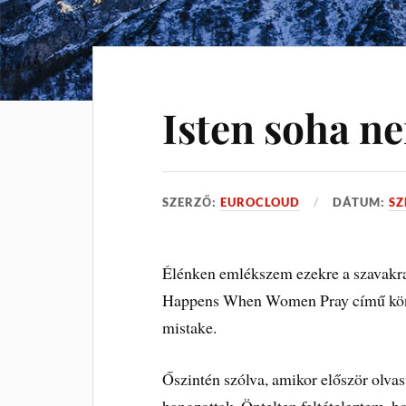
Isten soha ne
SZERZŐ:
EUROCLOUD
DÁTUM:
SZ
Élénken emlékszem ezekre a szavakra
Happens When Women Pray című könyv
mistake.
Őszintén szólva, amikor először olvas
hangzottak. Öntelten feltételeztem, h