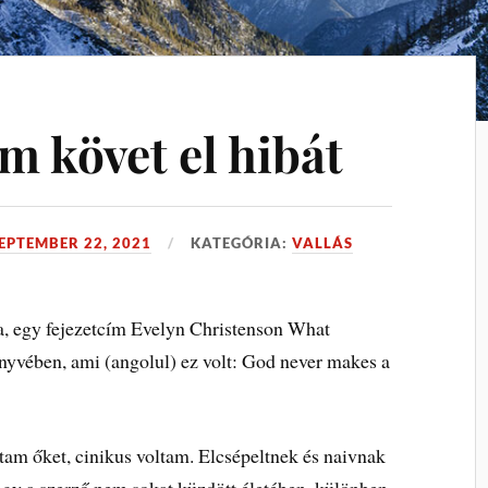
m követ el hibát
EPTEMBER 22, 2021
KATEGÓRIA:
VALLÁS
, egy fejezetcím Evelyn Christenson What
ében, ami (angolul) ez volt: God never makes a
tam őket, cinikus voltam. Elcsépeltnek és naivnak
ogy a szerző nem sokat küzdött életében, különben