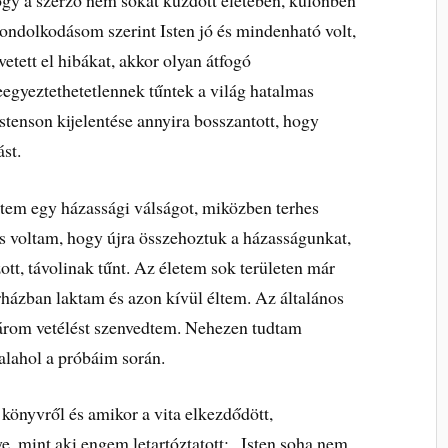
 Gondolkodásom szerint Isten jó és mindenható volt,
tett el hibákat, akkor olyan átfogó
egyeztethetetlennek tűntek a világ hatalmas
tenson kijelentése annyira bosszantott, hogy
st.
tem egy házassági válságot, miközben terhes
s voltam, hogy újra összehoztuk a házasságunkat,
tt, távolinak tűnt. Az életem sok területen már
házban laktam és azon kívül éltem. Az általános
három vetélést szenvedtem. Nehezen tudtam
alahol a próbáim során.
könyvről és amikor a vita elkezdődött,
, mint aki engem letartóztatott: „Isten soha nem