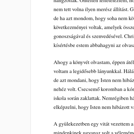
nem tett volna ilyen merész állítást.
de ha azt mondom, hogy soha nem köve
következményei voltak, amelyek össze
gonoszságával és szenvedésével. Chris
kísértésbe estem abbahagyni az olvasá
Ahogy a könyvét olvastam, éppen átél
voltam a legidősebb lányunkkal. Hálá
de azt mondani, hogy Isten nem hibázo
nehéz volt. Csecsemő koromban a kór
iskola során zaklattak. Nemrégiben 
elképzelni, hogy Isten nem hibázott v
A gyülekezetben egy vitát vezettem a 
mindenkinek ugyanaz volt a véleménye