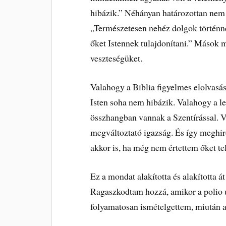
hibázik.” Néhányan határozottan nem é
„Természetesen nehéz dolgok történne
őket Istennek tulajdonítani.” Mások m
veszteségüket.
Valahogy a Biblia figyelmes elolvasás
Isten soha nem hibázik. Valahogy a l
összhangban vannak a Szentírással. Va
megváltoztató igazság. És így megh
akkor is, ha még nem értettem őket te
Ez a mondat alakította és alakította á
Ragaszkodtam hozzá, amikor a polio u
folyamatosan ismételgettem, miután a