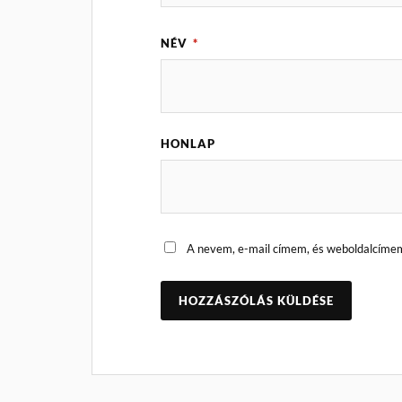
NÉV
*
HONLAP
A nevem, e-mail címem, és weboldalcíme