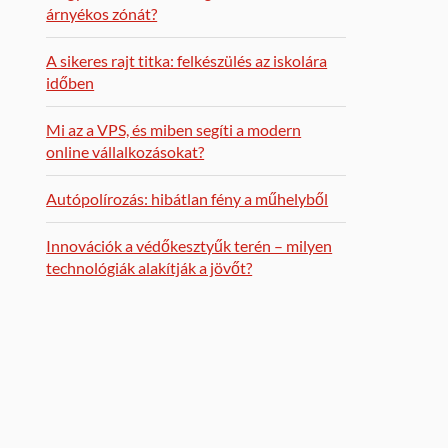
árnyékos zónát?
A sikeres rajt titka: felkészülés az iskolára
időben
Mi az a VPS, és miben segíti a modern
online vállalkozásokat?
Autópolírozás: hibátlan fény a műhelyből
Innovációk a védőkesztyűk terén – milyen
technológiák alakítják a jövőt?