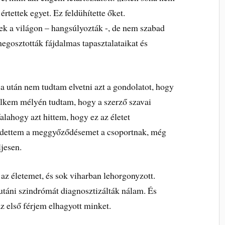
rtettek egyet. Ez feldühítette őket.
k a világon – hangsúlyozták -, de nem szabad
egosztották fájdalmas tapasztalataikat és
a után nem tudtam elvetni azt a gondolatot, hogy
elkem mélyén tudtam, hogy a szerző szavai
lahogy azt hittem, hogy ez az életet
irdettem a meggyőződésemet a csoportnak, még
ljesen.
t az életemet, és sok viharban lehorgonyzott.
táni szindrómát diagnosztizálták nálam. És
z első férjem elhagyott minket.