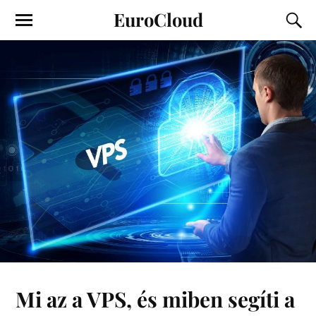
EuroCloud
Mi az a VPS, és miben segíti a