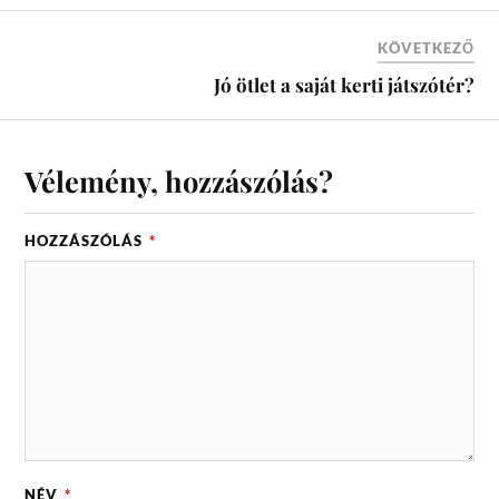
KÖVETKEZŐ
Jó ötlet a saját kerti játszótér?
Vélemény, hozzászólás?
HOZZÁSZÓLÁS
*
NÉV
*