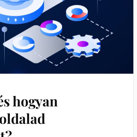
és hogyan
boldalad
t?