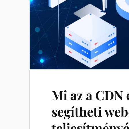
Mi az a CDN 
segítheti we
teljesítményé