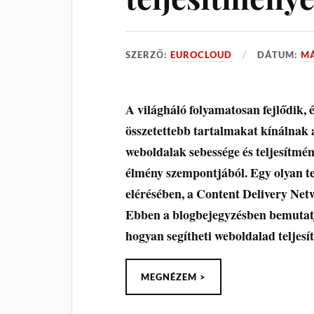
SZERZŐ:
EUROCLOUD
DÁTUM:
MÁ
A világháló folyamatosan fejlődik,
összetettebb tartalmakat kínálnak
weboldalak sebessége és teljesítmén
élmény szempontjából. Egy olyan te
elérésében, a Content Delivery Net
Ebben a blogbejegyzésben bemutatj
hogyan segítheti weboldalad teljesí
MEGNÉZEM >