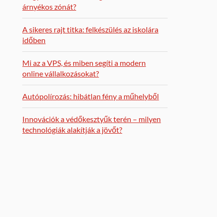
árnyékos zónát?
A sikeres rajt titka: felkészülés az iskolára
időben
Mi az a VPS, és miben segíti a modern
online vállalkozásokat?
Autópolírozás: hibátlan fény a műhelyből
Innovációk a védőkesztyűk terén – milyen
technológiák alakítják a jövőt?