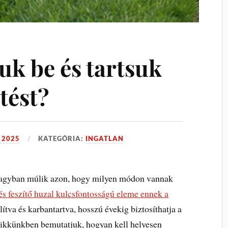
uk be és tartsuk
tést?
 2025
KATEGÓRIA:
INGATLAN
a nagyban múlik azon, hogy milyen módon vannak
és feszítő huzal kulcsfontosságú eleme ennek a
lítva és karbantartva, hosszú évekig biztosíthatja a
 Cikkünkben bemutatjuk, hogyan kell helyesen