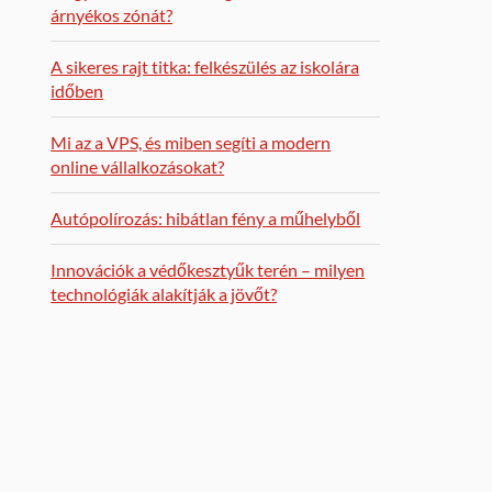
árnyékos zónát?
A sikeres rajt titka: felkészülés az iskolára
időben
Mi az a VPS, és miben segíti a modern
online vállalkozásokat?
Autópolírozás: hibátlan fény a műhelyből
Innovációk a védőkesztyűk terén – milyen
technológiák alakítják a jövőt?