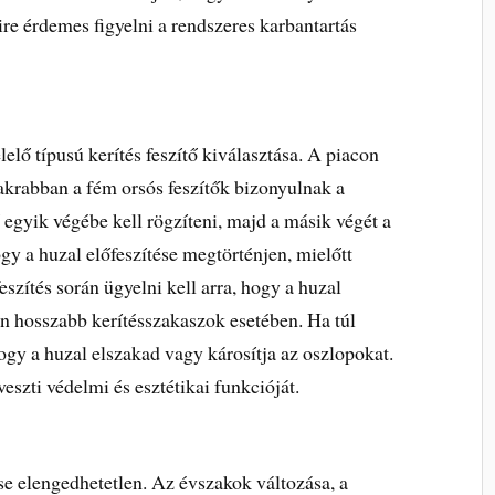
mire érdemes figyelni a rendszeres karbantartás
elő típusú kerítés feszítő kiválasztása. A piacon
yakrabban a fém orsós feszítők bizonyulnak a
 egyik végébe kell rögzíteni, majd a másik végét a
ogy a huzal előfeszítése megtörténjen, mielőtt
szítés során ügyelni kell arra, hogy a huzal
n hosszabb kerítésszakaszok esetében. Ha túl
hogy a huzal elszakad vagy károsítja az oszlopokat.
veszti védelmi és esztétikai funkcióját.
ése elengedhetetlen. Az évszakok változása, a