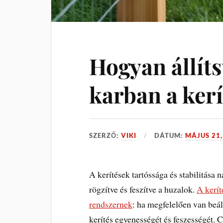
Hogyan állíts
karban a kerí
SZERZŐ:
VIKI
DÁTUM:
MÁJUS 21,
A kerítések tartóssága és stabilitás
rögzítve és feszítve a huzalok.
A kerít
rendszernek
: ha megfelelően van beál
kerítés egyenességét és feszességét.