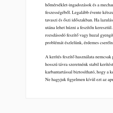
hőmérséklet-ingadozások és a mechani
feszességéből. Legalább évente kétszer
tavaszi és őszi időszakban. Ha lazulá
utána lehet húzni a feszítőn keresztül.
rozsdásodó feszítő vagy huzal gyengíth
problémát észlelünk, érdemes cserélni
A kerítés feszítő használata nemcsak
hosszú távra szeretnénk stabil kerítés
karbantartással biztosítható, hogy a k
Ne hagyjuk figyelmen kívül ezt az ap