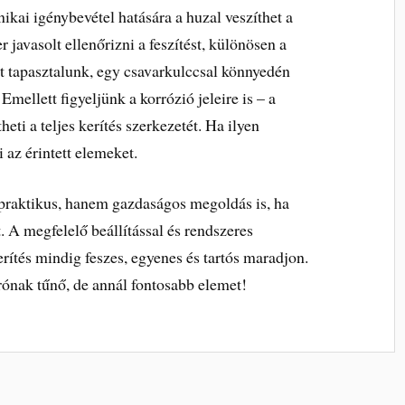
kai igénybevétel hatására a huzal veszíthet a
 javasolt ellenőrizni a feszítést, különösen a
st tapasztalunk, egy csavarkulccsal könnyedén
 Emellett figyeljünk a korrózió jeleire is – a
eti a teljes kerítés szerkezetét. Ha ilyen
 az érintett elemeket.
 praktikus, hanem gazdaságos megoldás is, ha
t. A megfelelő beállítással és rendszeres
erítés mindig feszes, egyenes és tartós maradjon.
rónak tűnő, de annál fontosabb elemet!